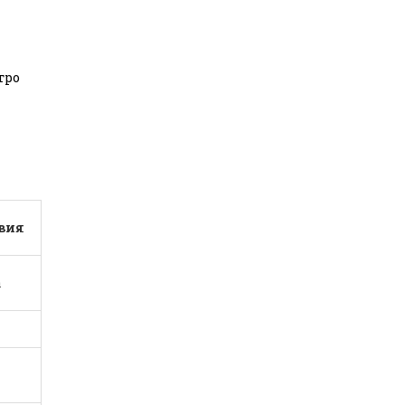
тро
вия
а