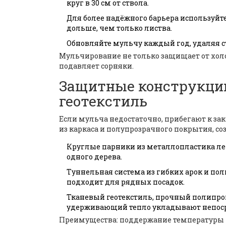
круг в 30 см от ствола.
Для более надёжного барьера используйте
дольше, чем только листва.
Обновляйте мульчу каждый год, удаляя с
Мульчирование не только защищает от холо
подавляет сорняки.
Защитные конструкции
геотекстиль
Если мульча недостаточно, прибегают к з
из каркаса и полупрозрачного покрытия, 
Круглые парники из металлопластика лег
одного дерева.
Туннельная система из гибких арок и по
подходит для рядных посадок.
Тканевый
геотекстиль
,
прочный полипроп
удерживающий тепло
укладывают непосре
Преимущества: поддержание температуры на