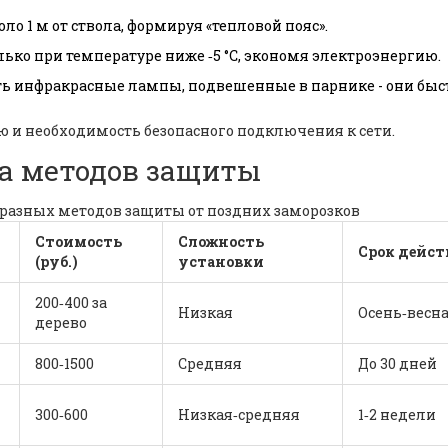
ло 1 м от ствола, формируя «тепловой пояс».
ько при температуре ниже ‑5 °C, экономя электроэнергию.
ь инфракрасные лампы, подвешенные в парнике - они быс
ю и необходимость безопасного подключения к сети.
а методов защиты
 разных методов защиты от поздних заморозков
Стоимость
Сложность
Срок дейст
(руб.)
установки
200‑400 за
Низкая
Осень‑весн
дерево
800‑1500
Средняя
До 30 дней
300‑600
Низкая‑средняя
1‑2 недели