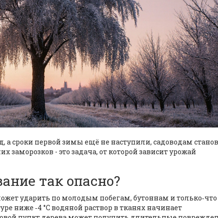
од, а сроки первой зимы ещё не наступили, садоводам стано
их заморозков - это задача, от которой зависит урожай
ание так опасно?
C) может ударить по молодым побегам, бутоннам и только‑что
е ниже ‑4 °C водяной раствор в тканях начинает
стовой пункт дерева может получить длительные поврежден