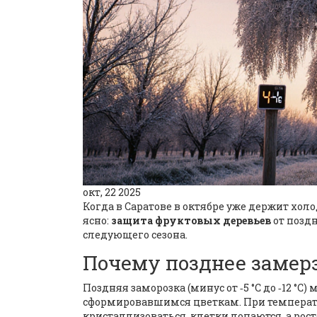
окт, 22 2025
Когда в Саратове в октябре уже держит хол
ясно:
защита фруктовых деревьев
от поздн
следующего сезона.
Почему позднее замерз
Поздняя заморозка (минус от ‑5 °C до ‑12 °
сформировавшимся цветкам. При температур
кристаллизоваться, клетки лопаются, а ро