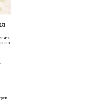
ия
репить
рывов
.
рев.