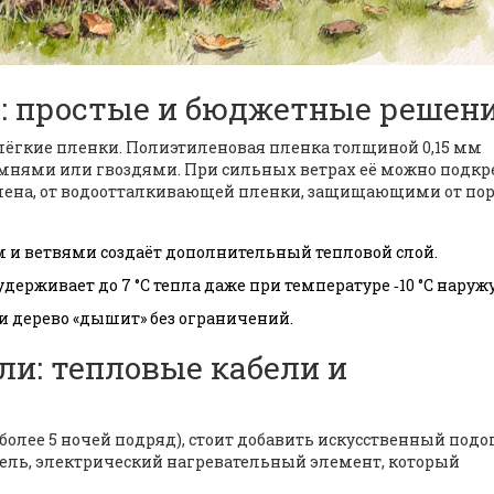
: простые и бюджетные решен
лёгкие пленки. Полиэтиленовая пленка толщиной 0,15 мм
амнями или гвоздями. При сильных ветрах её можно подк
ена, от водоотталкивающей пленки, защищающими от по
 и ветвями создаёт дополнительный тепловой слой.
рживает до 7 °C тепла даже при температуре ‑10 °C наружу
 и дерево «дышит» без ограничений.
и: тепловые кабели и
олее 5 ночей подряд), стоит добавить искусственный подог
бель
,
электрический нагревательный элемент, который