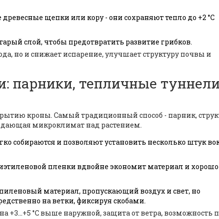
 древесные щепки или кору - они сохраняют тепло до +2 °C
тарый слой, чтобы предотвратить развитие грибков.
да, но и снижает испарение, улучшает структуру почвы и
: парники, тепличные туннели
акрытию кроны. Самый традиционный способ -
парник
,
струк
создающая микроклимат над растением
.
ко собираются и позволяют установить несколько штук во
лиэтиленовой пленки вдвойне экономит материал и хорошо
иленовый материал, пропускающий воздух и свет, но
дственно на ветки, фиксируя скобами.
 +3…+5 °C выше наружной, защита от ветра, возможность 