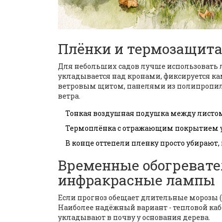
Плёнки и термозащита
Для небольших садов лучше использовать 
укладывается над кронами, фиксируется к
ветровым щитом
,
панелями из полипропил
ветра
.
Тонкая воздушная подушка между листом
Термоплёнка с отражающим покрытием уде
В конце оттепели пленку просто убирают,
Временные обогревател
инфракрасные лампы
Если прогноз обещает длительные морозы (б
Наиболее надёжный вариант -
тепловой ка
укладывают в почву у основания дерева
.