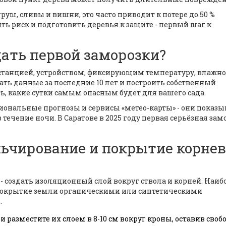
руш, сливы и вишни, это часто приводит к потере до 50 %
ь риск и подготовить деревья к защите - первый шаг к
дать первой заморозки?
станцией
,
устройством, фиксирующим температуру, влажно
ать данные за последние 10 лет и построить собственный
, какие сутки самым опасным будет для вашего сада.
гиональные прогнозы и сервисы «метео‑карты» - они показ
в течение ночи. В Саратове в 2025 году первая серьёзная зам
льчирование и покрытие корне
- создать изоляционный слой вокруг ствола и корней. Наиб
окрытие земли органическими или синтетическими
о
.
 и разместите их слоем в 8-10 см вокруг кроны, оставив сво