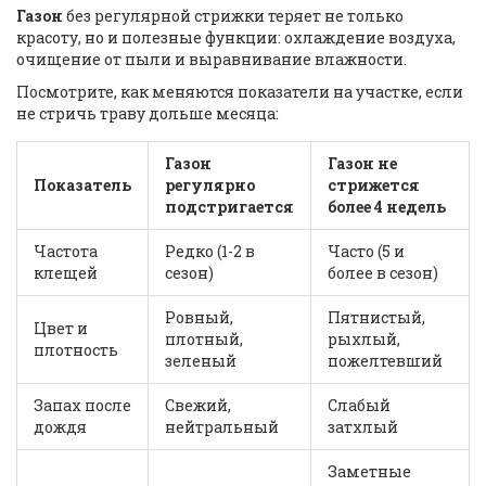
Газон
без регулярной стрижки теряет не только
красоту, но и полезные функции: охлаждение воздуха,
очищение от пыли и выравнивание влажности.
Посмотрите, как меняются показатели на участке, если
не стричь траву дольше месяца:
Газон
Газон не
Показатель
регулярно
стрижется
подстригается
более 4 недель
Частота
Редко (1-2 в
Часто (5 и
клещей
сезон)
более в сезон)
Ровный,
Пятнистый,
Цвет и
плотный,
рыхлый,
плотность
зеленый
пожелтевший
Запах после
Свежий,
Слабый
дождя
нейтральный
затхлый
Заметные