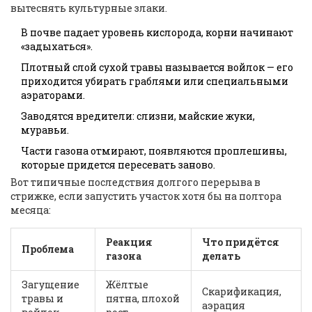
вытеснять культурные злаки.
В почве падает уровень кислорода, корни начинают
«задыхаться».
Плотный слой сухой травы называется войлок — его
приходится убирать граблями или специальными
аэраторами.
Заводятся вредители: слизни, майские жуки,
муравьи.
Части газона отмирают, появляются проплешины,
которые придется пересевать заново.
Вот типичные последствия долгого перерыва в
стрижке, если запустить участок хотя бы на полтора
месяца:
Реакция
Что придётся
Проблема
газона
делать
Загущение
Жёлтые
Скарификация,
травы и
пятна, плохой
аэрация