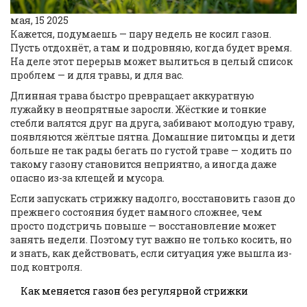
мая, 15 2025
Кажется, подумаешь — пару недель не косил газон.
Пусть отдохнёт, а там и подровняю, когда будет время.
На деле этот перерыв может вылиться в целый список
проблем — и для травы, и для вас.
Длинная трава быстро превращает аккуратную
лужайку в неопрятные заросли. Жёсткие и тонкие
стебли валятся друг на друга, забивают молодую траву,
появляются жёлтые пятна. Домашние питомцы и дети
больше не так рады бегать по густой траве — ходить по
такому газону становится неприятно, а иногда даже
опасно из-за клещей и мусора.
Если запускать стрижку надолго, восстановить газон до
прежнего состояния будет намного сложнее, чем
просто подстричь повыше — восстановление может
занять недели. Поэтому тут важно не только косить, но
и знать, как действовать, если ситуация уже вышла из-
под контроля.
Как меняется газон без регулярной стрижки