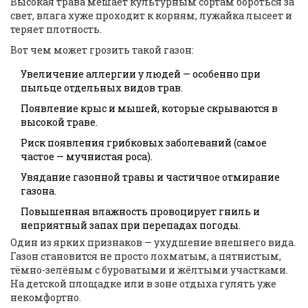
Высокая трава мешает культурным сортам бороться за
свет, влага хуже проходит к корням, лужайка лысеет и
теряет плотность.
Вот чем может грозить такой газон:
Увеличение аллергии у людей — особенно при
пыльце отдельных видов трав.
Появление крыс и мышей, которые скрываются в
высокой траве.
Риск появления грибковых заболеваний (самое
частое — мучнистая роса).
Увядание газонной травы и частичное отмирание
газона.
Повышенная влажность провоцирует гниль и
неприятный запах при перепадах погоды.
Один из ярких признаков — ухудшение внешнего вида.
Газон становится не просто лохматым, а пятнистым,
тёмно-зелёным с буроватыми и жёлтыми участками.
На детской площадке или в зоне отдыха гулять уже
некомфортно.