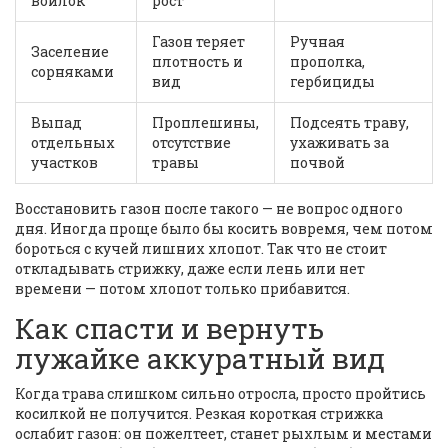
войлок
рост
Газон теряет
Ручная
Заселение
плотность и
прополка,
сорняками
вид
гербициды
Выпад
Проплешины,
Подсеять траву,
отдельных
отсутствие
ухаживать за
участков
травы
почвой
Восстановить газон после такого — не вопрос одного
дня. Иногда проще было бы косить вовремя, чем потом
бороться с кучей лишних хлопот. Так что не стоит
откладывать стрижку, даже если лень или нет
времени — потом хлопот только прибавится.
Как спасти и вернуть
лужайке аккуратный вид
Когда трава слишком сильно отросла, просто пройтись
косилкой не получится. Резкая короткая стрижка
ослабит газон: он пожелтеет, станет рыхлым и местами