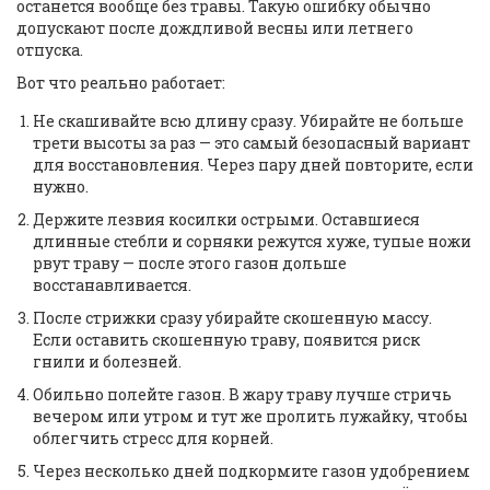
останется вообще без травы. Такую ошибку обычно
допускают после дождливой весны или летнего
отпуска.
Вот что реально работает:
Не скашивайте всю длину сразу. Убирайте не больше
трети высоты за раз — это самый безопасный вариант
для восстановления. Через пару дней повторите, если
нужно.
Держите лезвия косилки острыми. Оставшиеся
длинные стебли и сорняки режутся хуже, тупые ножи
рвут траву — после этого газон дольше
восстанавливается.
После стрижки сразу убирайте скошенную массу.
Если оставить скошенную траву, появится риск
гнили и болезней.
Обильно полейте газон. В жару траву лучше стричь
вечером или утром и тут же пролить лужайку, чтобы
облегчить стресс для корней.
Через несколько дней подкормите газон удобрением