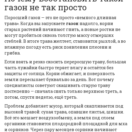
газон не так просто
Поросший газон — это не просто «немного длинная
трава». Когда вы запускаете
газон
надолго, корни
старых растений начинают гнить, а новые ростки не
могут пробиться сквозь толстую массу отмерших
стеблей. В итоге трава желтеет, становится рыхлой, а во
влажную погоду есть риск появления плесени и
грибка.
Если взять и резко скосить переросшую траву, большая
часть лужайки быстро теряет влагу и остаётся без
защиты от солнца. Корни обжигает, и поверхность
земли пересыхает буквально за день. Вот почему
специалисты советуют скашивать старую траву
постепенно — сначала снять только верхнюю треть, а
потом, спустя неделю, ещё треть.
Проблем добавляет мусор, который скапливается под
высокой травой: сухая трава, опавшие листья, шишки.
Всё это мешает воздухообмену, а земля под слоем
органики становится плодородной площадкой для мха
и сорняков. Через пару месяцев сорняки начинают