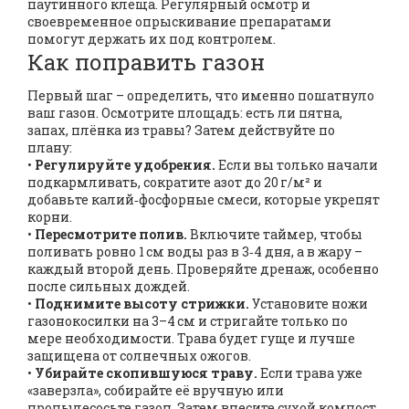
паутинного клеща. Регулярный осмотр и
своевременное опрыскивание препаратами
помогут держать их под контролем.
Как поправить газон
Первый шаг – определить, что именно пошатнуло
ваш газон. Осмотрите площадь: есть ли пятна,
запах, плёнка из травы? Затем действуйте по
плану:
•
Регулируйте удобрения.
Если вы только начали
подкармливать, сократите азот до 20 г/м² и
добавьте калий‑фосфорные смеси, которые укрепят
корни.
•
Пересмотрите полив.
Включите таймер, чтобы
поливать ровно 1 см воды раз в 3‑4 дня, а в жару –
каждый второй день. Проверяйте дренаж, особенно
после сильных дождей.
•
Поднимите высоту стрижки.
Установите ножи
газонокосилки на 3–4 см и стригайте только по
мере необходимости. Трава будет гуще и лучше
защищена от солнечных ожогов.
•
Убирайте скопившуюся траву.
Если трава уже
«заверзла», собирайте её вручную или
пропылесосьте газон. Затем внесите сухой компост.