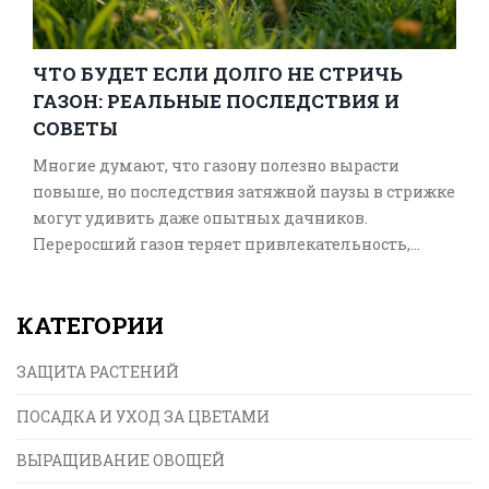
ЧТО БУДЕТ ЕСЛИ ДОЛГО НЕ СТРИЧЬ
ГАЗОН: РЕАЛЬНЫЕ ПОСЛЕДСТВИЯ И
СОВЕТЫ
Многие думают, что газону полезно вырасти
повыше, но последствия затяжной паузы в стрижке
могут удивить даже опытных дачников.
Переросший газон теряет привлекательность,
привлекает вредителей и даже становится
небезопасным. В статье расскажем, что именно
КАТЕГОРИИ
происходит, если запустить лужайку, и как
избавить себя от неприятностей. Приведём
ЗАЩИТА РАСТЕНИЙ
простые советы, как вернуть газон в норму без
лишних хлопот.
ПОСАДКА И УХОД ЗА ЦВЕТАМИ
ВЫРАЩИВАНИЕ ОВОЩЕЙ