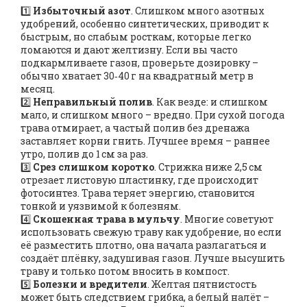
1️⃣
Избыточный азот
. Слишком много азотных
удобрений, особенно синтетических, приводит к
быстрым, но слабым росткам, которые легко
ломаются и дают желтизну. Если вы часто
подкармливаете газон, проверьте дозировку –
обычно хватает 30‑40 г на квадратный метр в
месяц.
2️⃣
Неправильный полив
. Как везде: и слишком
мало, и слишком много – вредно. При сухой погода
трава отмирает, а частый полив без дренажа
заставляет корни гнить. Лучшее время – раннее
утро, полив до 1 см за раз.
3️⃣
Срез слишком коротко
. Стрижка ниже 2,5 см
отрезает листовую пластинку, где происходит
фотосинтез. Трава теряет энергию, становится
тонкой и уязвимой к болезням.
4️⃣
Скошенная трава в мульчу
. Многие советуют
использовать свежую траву как удобрение, но если
её разместить плотно, она начала разлагаться и
создаёт плёнку, задушивая газон. Лучше высушить
траву и только потом вносить в компост.
5️⃣
Болезни и вредители
. Желтая пятнистость
может быть следствием грибка, а белый налёт –