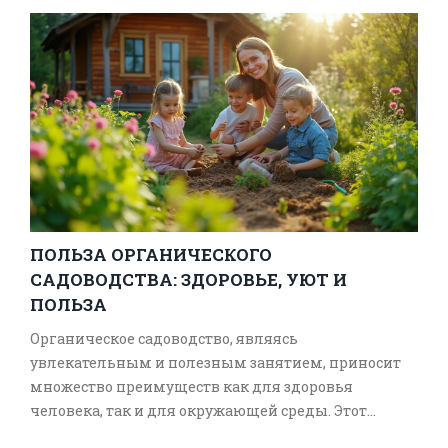
урожай. В статье мы рассмотрим, какие ягоды
можно сажать рядом, а какие лучше держать
подальше, чтобы ваш сад был здоровым и
плодоносным.
ПОЛЬЗА ОРГАНИЧЕСКОГО
САДОВОДСТВА: ЗДОРОВЬЕ, УЮТ И
ПОЛЬЗА
Органическое садоводство, являясь
увлекательным и полезным занятием, приносит
множество преимуществ как для здоровья
человека, так и для окружающей среды. Этот
процесс позволяет нам самим выращивать свежие