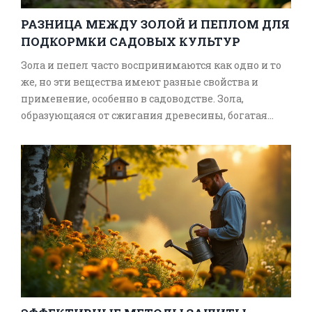
РАЗНИЦА МЕЖДУ ЗОЛОЙ И ПЕПЛОМ ДЛЯ
ПОДКОРМКИ САДОВЫХ КУЛЬТУР
Зола и пепел часто воспринимаются как одно и то
же, но эти вещества имеют разные свойства и
применение, особенно в садоводстве. Зола,
образующаяся от сжигания древесины, богатая
минералами, такими как калий и кальций, может
улучшать плодородие почвы. Пепел, полученный
из других материалов, имеет иное химическое
содержание и может быть менее полезным для
растений. Эта статья поможет разобраться, каковы
основные различия и как правильно использовать
эти вещества для подкормки садовых культур.
Советы по использованию золы и пепла помогут
улучшить здоровье и урожайность ваших
растений.