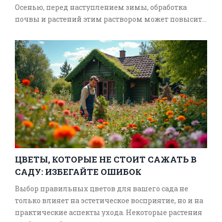
Осенью, перед наступлением зимы, обработка
почвы и растений этим раствором может повысить
их сопротивляемость неблагоприятным условиям.
В нашем материале мы разберем, как правильно
использовать медный купорос и принесет ли это
желаемый результат. Оптимальное время и
методы применения — важные аспекты, которые
помогут вашему саду пережить зиму.
ЦВЕТЫ, КОТОРЫЕ НЕ СТОИТ САЖАТЬ В
САДУ: ИЗБЕГАЙТЕ ОШИБОК
Выбор правильных цветов для вашего сада не
только влияет на эстетическое восприятие, но и на
практические аспекты ухода. Некоторые растения