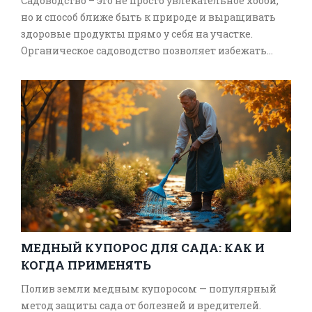
Садоводство – это не просто увлекательное хобби,
но и способ ближе быть к природе и выращивать
здоровые продукты прямо у себя на участке.
Органическое садоводство позволяет избежать
использования химикатов и синтетических
удобрений, создавая устойчивую экосистему. В
статье рассказывается о принципах органического
садоводства, преимуществах этого подхода, а
также практических советах по уходу за
растениями. Разобран вопрос, какие выпады и
методы могут помочь в борьбе с вредителями и
болезнями без химии. Поделимся советами от
опытных садоводов, которые помогут сделать
ваши усилия более успешными.
МЕДНЫЙ КУПОРОС ДЛЯ САДА: КАК И
КОГДА ПРИМЕНЯТЬ
Полив земли медным купоросом — популярный
метод защиты сада от болезней и вредителей.