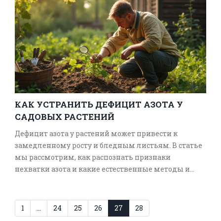
именно подкормки и в какие сроки помогут
вашему саду расцвести и дать богатые урожаи.
Узнайте, как ухаживать за яблонями, чтобы они
радовали вас обилием плодов каждый год.
КАК УСТРАНИТЬ ДЕФИЦИТ АЗОТА У
САДОВЫХ РАСТЕНИЙ
Дефицит азота у растений может привести к
замедленному росту и бледным листьям. В статье
мы рассмотрим, как распознать признаки
нехватки азота и какие естественные методы и
удобрения помогут восполнить его дефицит. Это
поможет вашим растениям снова зацвести и
радовать глаз. Практические советы и полезные
1
…
24
25
26
27
28
рекомендации о том, как ухаживать за садом, не