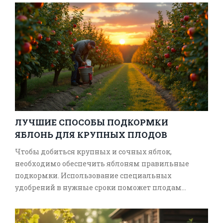
и натуральные продукты, снизить уровень стресса
и улучшить общее самочувствие. Исследования
показывают, что садоводство помогает укрепить
иммунитет и обеспечивает физическую
активность. В статье раскрываются многие
аспекты садоводства и то, как оно может быть
полезным для вашего здоровья и счастья.
ЛУЧШИЕ СПОСОБЫ ПОДКОРМКИ
ЯБЛОНЬ ДЛЯ КРУПНЫХ ПЛОДОВ
Чтобы добиться крупных и сочных яблок,
необходимо обеспечить яблоням правильные
подкормки. Использование специальных
удобрений в нужные сроки поможет плодам
развиваться быстрее и насыщаться полезными
веществами. В статье мы рассмотрим, какие