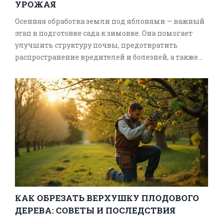
УРОЖАЯ
Осенняя обработка земли под яблонями — важный
этап в подготовке сада к зимовке. Она помогает
улучшить структуру почвы, предотвратить
распространение вредителей и болезней, а также
обеспечить растению необходимые питательные
вещества. Узнайте, как правильно ухаживать за
почвой под яблоней, какие инструменты и
средства использовать, чтобы обеспечить
здоровый рост и богатый урожай в следующем
сезоне. Здесь собраны полезные советы и хитрости,
которые помогут вашему саду процветать даже в
самые холодные месяцы.
КАК ОБРЕЗАТЬ ВЕРХУШКУ ПЛОДОВОГО
ДЕРЕВА: СОВЕТЫ И ПОСЛЕДСТВИЯ