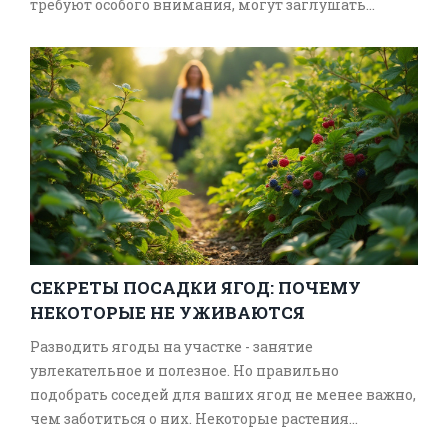
требуют особого внимания, могут заглушать
другие цветы или даже быть ядовитыми для
домашних животных. В статье рассказано, какие
цветы стоит избегать, чтобы сад оставался
красивым и безопасным. Рассматриваются
проблемы, связанные с некоторыми популярными
растениями, и предлагаются советы по
альтернативному выбору, который будет радовать
вас и не потребует много усилий.
СЕКРЕТЫ ПОСАДКИ ЯГОД: ПОЧЕМУ
НЕКОТОРЫЕ НЕ УЖИВАЮТСЯ
Разводить ягоды на участке - занятие
увлекательное и полезное. Но правильно
подобрать соседей для ваших ягод не менее важно,
чем заботиться о них. Некоторые растения
конфликтуют между собой, влияя на их рост и