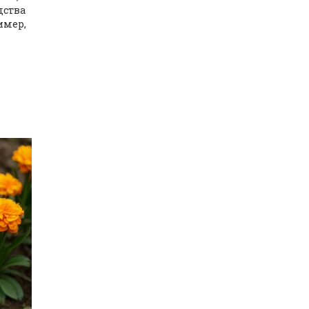
дства
имер,