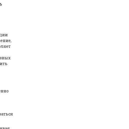
ь
ации
ение,
оляет
езных
сить
енно
я
заться
гивая