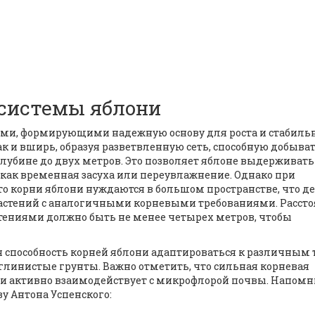
 системы яблони
ми, формирующими надежную основу для роста и стабильн
так и вширь, образуя разветвленную сеть, способную добыва
глубине до двух метров. Это позволяет яблоне выдерживать
как временная засуха или переувлажнение. Однако при
о корни яблони нуждаются в большом пространстве, что д
астений с аналогичными корневыми требованиями. Расст
ениями должно быть не менее четырех метров, чтобы
я способность корней яблони адаптироваться к различным
углинистые грунты. Важно отметить, что сильная корневая
о и активно взаимодействует с микрофлорой почвы. Напом
ву Антона Успенского: