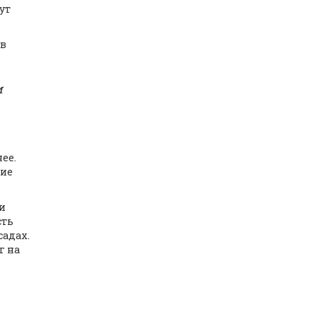
ут
 в
и
ее.
ние
и
сть
садах.
г на