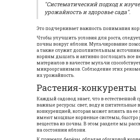
"Систематический подход к изуч
урожайность и здоровье сада".
Это подчеркивает важность понимания кор
Чтобы улучшить условия для роста, следуе
почвы вокруг яблони. Мульчирование помог
а также служит дополнительным источник
корням дышать и активно поглощать все 
материалов в качестве мульчи способству
микроорганизмов. Соблюдение этих рекоме
их урожайность.
Растения-конкуренты
Каждый садовод знает, что в естественной 
важные ресурсы: свет, воду и питательные в
конкуренцией, которая может влиять на ее 
имеют мощные корневые системы, быстро р
вещества из почвы. В этом разделе мы рас
на состоянии яблони.
К примеру, берёзы, обладая обширной корне