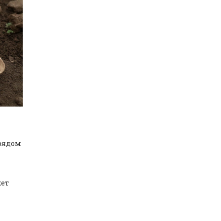
 рядом
жет