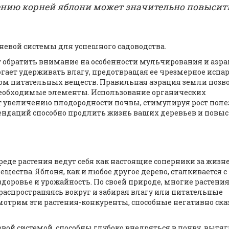
ению корней яблони может значительно повысит
невой системы для успешного садоводства.
т обратить внимание на особенности мульчирования и аэр
ает удерживать влагу, предотвращая ее чрезмерное испар
ом питательных веществ. Правильная аэрация земли позв
необходимые элементы. Использование органических
ет увеличению плодородности почвы, стимулируя рост пол
ндаций способно продлить жизнь ваших деревьев и повы
среде растения ведут себя как настоящие соперники за жизн
ещества. Яблоня, как и любое другое дерево, сталкивается с
здоровье и урожайность. По своей природе, многие растени
аспространяясь вокруг и забирая влагу или питательные
смотрим эти растения-конкуренты, способные негативно ска
вой системой, способны глубоко внедряться в почву, вытя