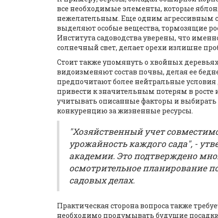
все необходимые элементы, которые яблоня 
нежелательным. Еще одним агрессивным сос
выделяют особые вещества, тормозящие рос
Института садоводства уверены, что именно
солнечный свет, делает орехи излишне пр
Стоит также упомянуть о хвойных деревьях
видоизменяют состав почвы, делая ее бедне
предпочитают более нейтральные условия д
привести к значительным потерям в росте 
учитывать описанные факторы и выбирать д
конкуренцию за жизненные ресурсы.
"Хозяйственный учет совместим
урожайность каждого сада", - у
академии. Это подтверждено мн
осмотрительное планирование по
садовых делах.
Практическая сторона вопроса также требу
необходимо продумывать будущие посадки. 