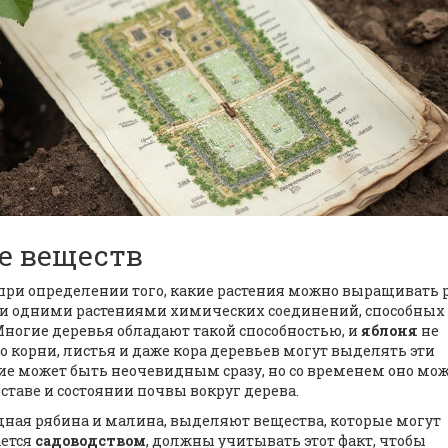
е веществ
при определении того, какие растения можно выращивать
нии одними растениями химических соединений, способных
 Многие деревья обладают такой способностью, и
яблоня
не
 корни, листья и даже кора деревьев могут выделять эти
ие может быть неочевидным сразу, но со временем оно мо
таве и состоянии почвы вокруг дерева.
одная рябина и малина, выделяют вещества, которые могут
ается
садоводством
, должны учитывать этот факт, чтобы