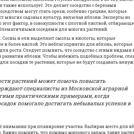
также использует. Это делает соседство с берёзами
едством могут стать орехи, особенно грецкие, которые
т многих садовых культур, включая яблони. Эксперты из
 этот фактор, в совокупности с плотной листвой, отбирающ
облематичными соседями для многих растений.
. Сосны и ели выделяют смолы и кислоты, которые
е и более кислой. Это неблагоприятно для яблонь, которые
ля роста. Следует помнить, что соседство с этими видами
и развитии яблони. Чтобы избежать подобных проблем, сле
ля посадки те растения, которые не будут создавать нену
ости растений может помочь повысить
тверждают специалисты из Московской аграрной
огими практическими примерами, когда
садок помогало достигать небывалых успехов в
ет внимания при планировке участка. Выбирая место для я
Важно помнить, что помимо мирового запаса, такие расте