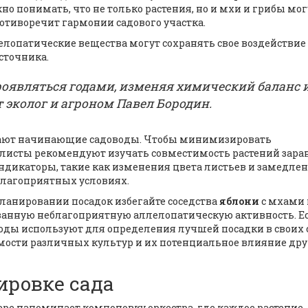
но понимать, что не только растения, но и мхи и грибы мог
отиворечит гармонии садового участка.
елопатические вещества могут сохранять свое воздействие
сточника.
роявляться годами, изменяя химический баланс 
т эколог и агроном Павел Бородин.
ывают начинающие садоводы. Чтобы минимизировать
листы рекомендуют изучать совместимость растений заран
дикаторы, такие как изменения цвета листьев и замедле
еблагоприятных условиях.
ланировании посадок избегайте соседства
яблони
с мхами 
нную неблагоприятную аллелопатическую активность. Е
оды используют для определения лучшей посадки в своих 
ости различных культур и их потенциальное влияние дру
ировке сада
ре напоминает компоновку оркестра, где каждое растение