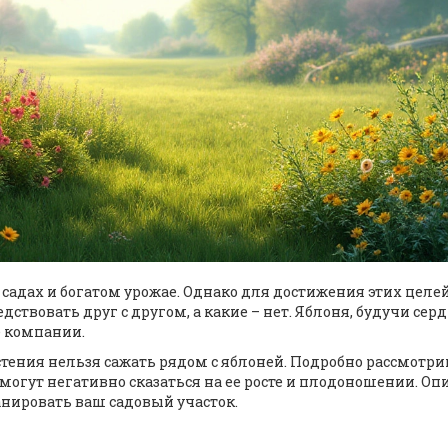
адах и богатом урожае. Однако для достижения этих целе
дствовать друг с другом, а какие – нет. Яблоня, будучи сер
е компании.
астения нельзя сажать рядом с яблоней. Подробно рассмотр
гут негативно сказаться на ее росте и плодоношении. Оп
анировать ваш садовый участок.