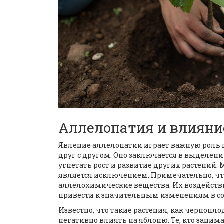
Аллелопатия и влияни
Явление аллелопатии играет важную роль 
друг с другом. Оно заключается в выделе
угнетать рост и развитие других растений.
является исключением. Примечательно, что
аллелохимические вещества. Их воздейств
привести к значительным изменениям в сос
Известно, что такие растения, как чернопл
негативно влиять на яблоню. Те, кто заним