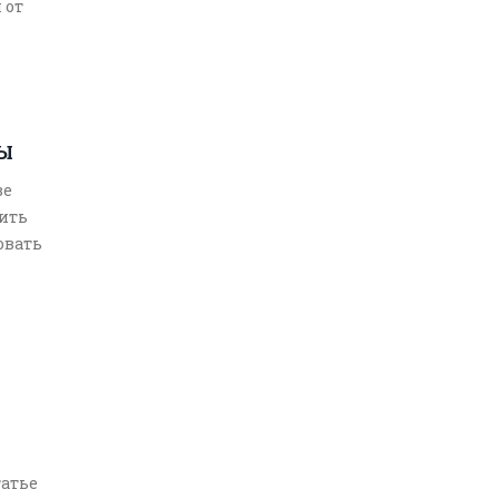
 от
ТЫ
ве
вить
овать
е
время
татье