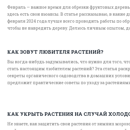
Февраль — важное время для обрезки фруктовых деревь
здесь есть свои нюансы. В статье рассказываю, в какие 
февраля 2024 года лучше всего проводить работы по обр
чтобы не навредить дереву. Делюcь личным опытом, 
советы, как не допустить типичных ошибок, и объясняю
что стоит обратить внимание в первую очередь. Разбер
почему погода и температура так важны, и как правиль
КАК ЗОВУТ ЛЮБИТЕЛЯ РАСТЕНИЙ?
подготовить инструменты. После прочтения у вас не
Вы когда-нибудь задумывались, что нужно для того, чт
останется сомнений, когда и как обрезать деревья зимой
стать настоящим любителем растений? Эта статья раск
секреты органического садоводства в домашних услови
предложит практические советы по уходу за растениям
Присоединяйтесь к увлекательному миру зеленых друз
легкостью и удовольствием.
КАК УКРЫТЬ РАСТЕНИЯ НА СЛУЧАЙ ХОЛОД
Не знаете, как защитить свои растения от зимних морозо