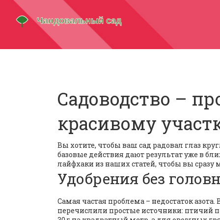
Садоводство – пр
красивому участ
Вы хотите, чтобы ваш сад радовал глаз кругл
базовые действия дают результат уже в бл
лайфхаки из наших статей, чтобы вы сразу 
Удобрения без голов
Самая частая проблема – недостаток азота. 
перечислили простые источники: птичий по
30 г на квадратный метр, а для овощных гря