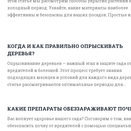
этой статье мы рассмотрим способы укрытия растений 
холодный период. Узнайте, какие материалы наиболее
эффективны и безопасны для ваших посадок. Простые и
практичные советы помогут вам сохранить сад в целос
сохранности. Примените знания на практике и будьте
спокойны за своих зелёных друзей.
КОГДА И КАК ПРАВИЛЬНО ОПРЫСКИВАТЬ
ДЕРЕВЬЯ?
Опрыскивание деревьев — важный этап в защите сада о
вредителей и болезней. Этот процесс требует знания
подходящих месяцев и условий для каждого вида дерев
статье рассматриваются оптимальные периоды для
проведения процедур и даются практичные советы по
выбору средств защиты. Советы помогут сохранить здо
ваших деревьев и обеспечить их оптимальный рост на
КАКИЕ ПРЕПАРАТЫ ОБЕЗЗАРАЖИВАЮТ ПОЧ
протяжении года.
Вас волнует здоровье вашего сада? Поговорим о том, ка
обезопасить почву от вредителей с помощью специаль