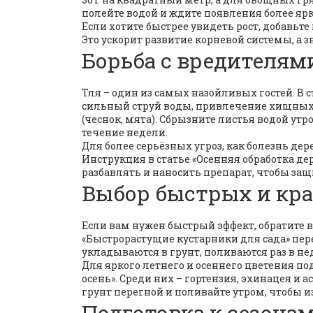
полейте водой и ждите появления более яр
Если хотите быстрее увидеть рост, добавьт
Это ускорит развитие корневой системы, а з
Борьба с вредителям
Тля – один из самых назойливых гостей. В с
сильный струй воды, привлечение хищных 
(чеснок, мята). Сбрызните листья водой утро
течение недели.
Для более серьёзных угроз, как болезнь де
Инструкция в статье «Осенняя обработка д
разбавлять и наносить препарат, чтобы защ
Выбор быстрых и кр
Если вам нужен быстрый эффект, обратите 
«Быстрорастущие кустарники для сада» пер
укладываются в грунт, поливаются раз в не
Для яркого летнего и осеннего цветения по
осень». Среди них – гортензия, эхинацея и 
грунт перегной и поливайте утром, чтобы и
Подготовка к сезона