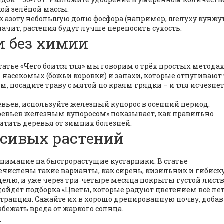
кой зелёной массы.
е к азоту небольшую долю фосфора (например, шелуху кунжут
начит, растения будут лучше переносить сухость.
и без химии
татье «Чего боится тля» мы говорим о трёх простых методах
насекомых (божьи коровки) и запахи, которые отпугивают
м, посадите траву с мятой по краям грядки – и тля исчезнет
ревьев, используйте железный купорос в осенний период.
еревьев железным купоросом» показывает, как правильно
итить деревья от зимних болезней.
асивых растений
внимание на быстрорастущие кустарники. В статье
ечислены такие варианты, как сирень, кизильник и гибиску
делю, и уже через три‑четыре месяца покрыты густой листв
дойдёт подборка «Цветы, которые радуют цветением всё лет
астранция. Сажайте их в хорошо дренированную почву, добав
збежать вреда от жаркого солнца.
м