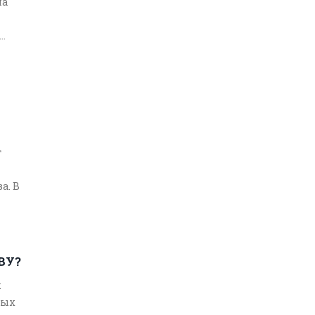
на
ти и
т
а. В
ровье
ВУ?
к
ных