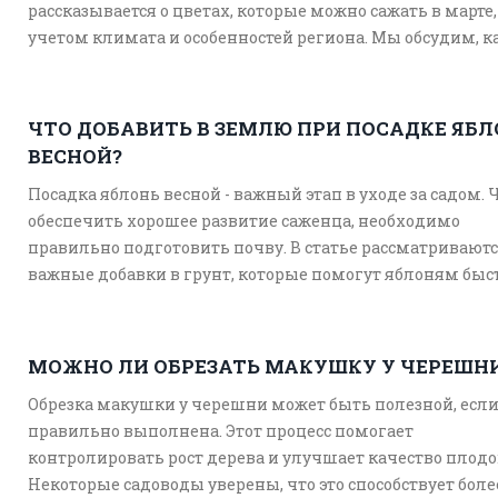
рассказывается о цветах, которые можно сажать в марте,
учетом климата и особенностей региона. Мы обсудим, к
растения лучше всего подходят для ранней весны и как
обеспечить им хороший старт. Практические советы по
не только начать сезон правильно, но и извлечь макси
ЧТО ДОБАВИТЬ В ЗЕМЛЮ ПРИ ПОСАДКЕ ЯБ
пользы от первых теплых дней.
ВЕСНОЙ?
Посадка яблонь весной - важный этап в уходе за садом.
обеспечить хорошее развитие саженца, необходимо
правильно подготовить почву. В статье рассматривают
важные добавки в грунт, которые помогут яблоням быс
укорениться. Узнайте, какие ингредиенты действитель
стоит добавить в яму при посадке, и как они помогают р
деревьев.
МОЖНО ЛИ ОБРЕЗАТЬ МАКУШКУ У ЧЕРЕШН
Обрезка макушки у черешни может быть полезной, есл
правильно выполнена. Этот процесс помогает
контролировать рост дерева и улучшает качество плодо
Некоторые садоводы уверены, что это способствует боле