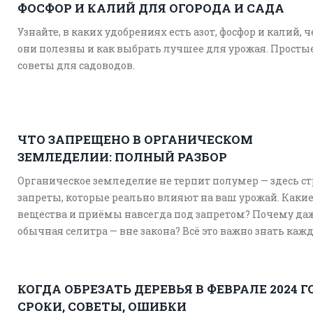
ФОСФОР И КАЛИЙ ДЛЯ ОГОРОДА И САДА
Узнайте, в каких удобрениях есть азот, фосфор и калий, 
они полезны и как выбрать лучшее для урожая. Просты
советы для садоводов.
ЧТО ЗАПРЕЩЕНО В ОРГАНИЧЕСКОМ
ЗЕМЛЕДЕЛИИ: ПОЛНЫЙ РАЗБОР
Органическое земледелие не терпит полумер — здесь с
запреты, которые реально влияют на ваш урожай. Каки
вещества и приёмы навсегда под запретом? Почему да
обычная селитра — вне закона? Всё это важно знать каж
кто хочет есть чистые овощи или фрукты со своей грядк
статье собраны чёткие правила, примеры из реальной
практики и советы для новичков. Такой контроль прин
КОГДА ОБРЕЗАТЬ ДЕРЕВЬЯ В ФЕВРАЛЕ 2024 Г
ощутимые плюсы и требует основательных знаний.
СРОКИ, СОВЕТЫ, ОШИБКИ