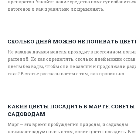
препаратов. Узнайте, какие средства помогут избавиться
патогенов и как правильно их применять.
СКОЛЬКО ДНЕЙ МОЖНО НЕ ПОЛИВАТЬ ЦВЕ
Не каждая дачная неделя проходит в постоянном поли
растений. Но как определить, сколько дней можно оста
цветы без воды, чтобы они не завяли и продолжали рад
глаз? В статье рассказывается о том, как правильно
организовать полив растений в зависимости от их типа,
времени года и условий произрастания. Читатели такж
узнают о полезных лайфхаках для ухода за цветами во 
длительного отсутствия.
КАКИЕ ЦВЕТЫ ПОСАДИТЬ В МАРТЕ: СОВЕТЫ
САДОВОДАМ
Март — это время пробуждения природы, и садоводы
начинают задумывать о том, какие цветы посадить. В с