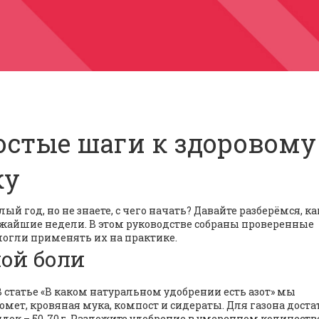
остые шаги к здоровому
ку
ый год, но не знаете, с чего начать? Давайте разберёмся, к
ижайшие недели. В этом руководстве собраны проверенные
могли применять их на практике.
ной боли
В статье «В каком натуральном удобрении есть азот» мы
мет, кровяная мука, компост и сидераты. Для газона доста
док – 50‑70 г. Разложите удобрение в умеренном количеств