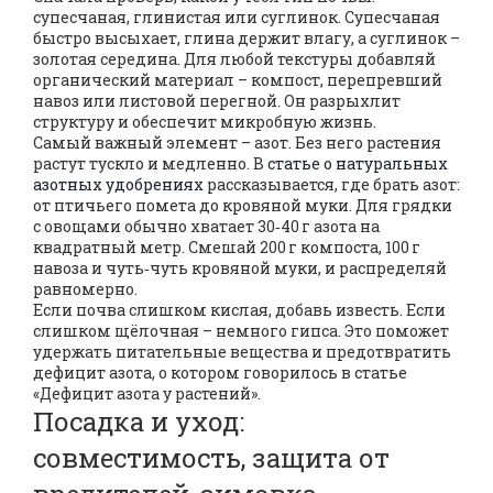
супесчаная, глинистая или суглинок. Супесчаная
быстро высыхает, глина держит влагу, а суглинок –
золотая середина. Для любой текстуры добавляй
органический материал – компост, перепревший
навоз или листовой перегной. Он разрыхлит
структуру и обеспечит микробную жизнь.
Самый важный элемент – азот. Без него растения
растут тускло и медленно. В
статье о натуральных
азотных удобрениях
рассказывается, где брать азот:
от птичьего помета до кровяной муки. Для грядки
с овощами обычно хватает 30‑40 г азота на
квадратный метр. Смешай 200 г компоста, 100 г
навоза и чуть‑чуть кровяной муки, и распределяй
равномерно.
Если почва слишком кислая, добавь известь. Если
слишком щёлочная – немного гипса. Это поможет
удержать питательные вещества и предотвратить
дефицит азота, о котором говорилось в статье
«Дефицит азота у растений».
Посадка и уход:
совместимость, защита от