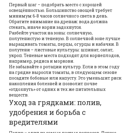
Первый шаг – подобрать место с хорошей
освещённостью. Большинство овощей требует
минимум 6‑8 часов солнечного света в день.
Обратите внимание на дренаж: вода должна
стекать, иначе корни задохнутся.
Разбейте участок на зоны: солнечную,
полутенистую и теневую. В солнечной зоне лучше
выращивать томаты, перцы, огурцы и кабачки. В
полутени – листовые культуры: шпинат, салат,
укроп. Теневые места подходят для корнеплодов,
например, редиса и моркови.
Не забывайте о ротации культур. Если в этом году
на грядке выросли томаты, в следующем сезоне
посадите бобовые или капусту. Это уменьшит риск
накопления болезней и позволит почве
«отдохнуть» от одних и тех же питательных
веществ.
Уход за грядками: полив,
удобрения и борьба с
вредителями
Полив – один из самых частых вопросов. Лучше