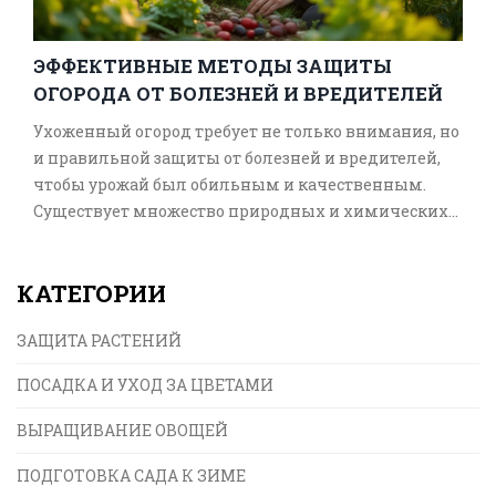
ЭФФЕКТИВНЫЕ МЕТОДЫ ЗАЩИТЫ
ОГОРОДА ОТ БОЛЕЗНЕЙ И ВРЕДИТЕЛЕЙ
Ухоженный огород требует не только внимания, но
и правильной защиты от болезней и вредителей,
чтобы урожай был обильным и качественным.
Существует множество природных и химических
способов сохранить здоровье растений. В этой
статье мы поговорим о различных методах
КАТЕГОРИИ
защиты растений, уделим внимание как
народным методам, так и современным
ЗАЩИТА РАСТЕНИЙ
достижениям в области защиты культурных
растений. Осведомленность огородника – главное
ПОСАДКА И УХОД ЗА ЦВЕТАМИ
оружие в борьбе за здоровый урожай.
ВЫРАЩИВАНИЕ ОВОЩЕЙ
ПОДГОТОВКА САДА К ЗИМЕ