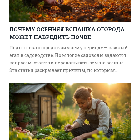
ПОЧЕМУ ОСЕННЯЯ ВСПАШКА ОГОРОДА
МОЖЕТ НАВРЕДИТЬ ПОЧВЕ
Подготовка огорода к зимнему периоду — важный
этап в садоводстве. Но многие садоводы задаются
вопросом, стоит ли перекапывать землю осенью.
Эта статья раскрывает причины, по которым
осенняя вспашка может навредить почве и
предложит альтернативные методы ухода за
вашим участком. Узнайте, как сохранить
питательные вещества в земле, минимизировать
эрозию и подготовить ваш огород к зимовке без
тяжелых трудозатрат.