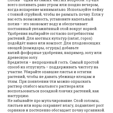
всего поливать рано утром или поздно вечером,
когда испарение минимально. Используйте лейку
с тонкой струйкой, чтобы не размыть почву. Если у
вас есть возможность, установите капельный
полив – это экономит воду и обеспечивает
постоянный увлажнённый слой вокруг корней.
Удобрения выбирайте согласно потребностям
растений. Для азотных культур (салат, горох)
подойдёт навоз или компост. Для плодоносящих
овощей (помидоры, огурцы) добавьте
калий‑фосфорные удобрения, например, золу или
древесную золу.
Вредители – непрошеный гость. Самый простой
способ их отпугнуть – поддерживать чистоту на
участке. Убирайте опавшие листья и остатки
растений, чтобы не давать убежище клещам и
тлям. При появлении тли можно опрыскать
раствор слабого мыльного раствора или
воспользоваться посадкой ловчих растений, как
настурцию.
Не забывайте про мульчирование. Слой соломы,
листьев или коры сохраняет влагу, подавляет рост
сорняков и постепенно обогащает почву органикой.