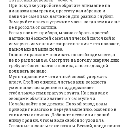
При покупке устройства обратите внимание на
диапазон измерения, простоту калибровки и
наличие сменных датчиков для разных глубин.
Замеряйте влагу в утренние часы, когда земля ещё
не просохла от солнца.
Если у вас нет прибора, можно собрать простой
датчик из ёмкостей с металлической палочкой и
измерять изменение сопротивления – это покажет,
насколько влажна почва.
Главное правило – поливать по необходимости, а
не по расписанию. Смотрите на погоду: жаркие дни
требуют более частого полива, а после дождей
поливать не надо.
Мульчирование – отличный способ удержать
влагу. Слой из опилок, листьев или компоста
уменьшает испарение и поддерживает
стабильную температуру грунта. На грядках с
овощами обычно хватает 5‑7 см мульчи.
Не забывайте про дренаж. Плохой отвод воды
приводит к застою и переувлажнению, особенно в
глинистых почвах. Добавьте песок или гравий
внизу грядки, чтобы вода свободно уходила.
Сезонные нюансы тоже важны. Весной, когда почва