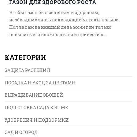
ГАЗОН ДЛЯ ЗДОРОВОГО РОСТА
Чтобы газон был зеленым и здоровым,
необходимо знать подходящие методы полива.
Полив газона каждый день может не только
повысить его влажность, но и привести к
проблемам, если делать это неправильно. Частота
и количество полива зависят от нескольких
КАТЕГОРИИ
факторов, включая климат, время года и тип
почвы. В этой статье рассмотрены советы по
ЗАЩИТА РАСТЕНИЙ
правильному уходу за газоном для обеспечения
его оптимального роста и здоровья.
ПОСАДКА И УХОД ЗА ЦВЕТАМИ
ВЫРАЩИВАНИЕ ОВОЩЕЙ
ПОДГОТОВКА САДА К ЗИМЕ
УДОБРЕНИЯ И ПОДКОРМКИ
САД И ОГОРОД