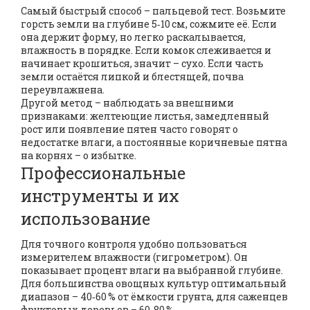
Самый быстрый способ – пальцевой тест. Возьмите
горсть земли на глубине 5‑10 см, сожмите её. Если
она держит форму, но легко раскалывается,
влажность в порядке. Если комок слеживается и
начинает крошиться, значит – сухо. Если часть
земли остаётся липкой и блестящей, почва
переувлажнена.
Другой метод – наблюдать за внешними
признаками: желтеющие листья, замедленный
рост или появление пятен часто говорят о
недостатке влаги, а постоянные коричневые пятна
на корнях – о избытке.
Профессиональные
инструменты и их
использование
Для точного контроля удобно пользоваться
измерителем влажности (гигрометром). Он
показывает процент влаги на выбранной глубине.
Для большинства овощных культур оптимальный
диапазон – 40‑60 % от ёмкости грунта, для саженцев
фруктовых деревьев – 60‑80 %.